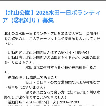
【北山公園】2026水田一日ボランティ
ア（②稲刈り）募集
北山公園水田一日ボランティアに参加希望の方は、参加条件
をご確認の上、このフォーマットに必要事項を入力してくだ
さい。
・活動内容：北山公園内田んぼでの稲刈り・稲架かけ
・活動目的：北山公園周辺の原風景を守るため、水田の風景
を守り伝えること。
水田環境に生息する希少種や在来種を守るこ
と。
・参加条件：18歳以上であること
徒歩・自転車・公共交通機関で来園が可能な方
（駐車場はございません）
泥まみれになって良い方（洗い場が無く川や水
路でしか泥を落とすことができません）
・活動日時：2026年9月15日（火）9:00～15:00