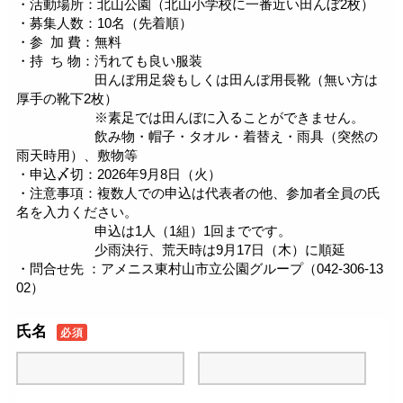
・活動場所：北山公園（北山小学校に一番近い田んぼ2枚）
・募集人数：10名（先着順）
・参 加 費：無料
・持 ち 物：汚れても良い服装
田んぼ用足袋もしくは田んぼ用長靴（無い方は
厚手の靴下2枚）
※素足では田んぼに入ることができません。
飲み物・帽子・タオル・着替え・雨具（突然の
雨天時用）、敷物等
・申込〆切：2026年9月8日（火）
・注意事項：複数人での申込は代表者の他、参加者全員の氏
名を入力ください。
申込は1人（1組）1回までです。
少雨決行、荒天時は9月17日（木）に順延
・問合せ先 ：アメニス東村山市立公園グループ（042-306-13
02）
氏名
必須