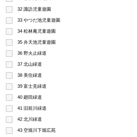
32 諏訪児童遊園
33 やつだ池児童遊園
34 松林庵児童遊園
35 弁天池児童遊園
36 野火止緑道
37 北山緑道
38 美住緑道
39 富士見緑道
40 廻田緑道
41 旧前川緑道
42 北川緑道
43 空堀川下堀広苑