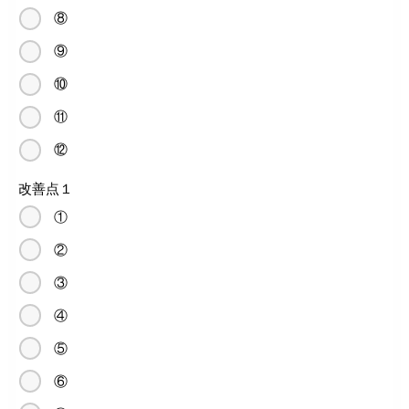
⑧
⑨
⑩
⑪
⑫
改善点１
①
②
③
④
⑤
⑥