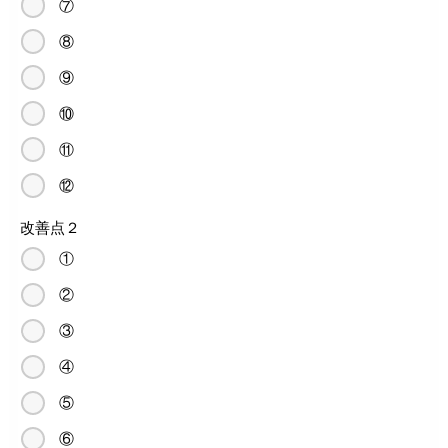
⑦
⑧
⑨
⑩
⑪
⑫
改善点２
①
②
③
④
⑤
⑥