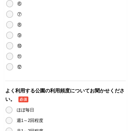
⑥
⑦
⑧
⑨
⑩
⑪
⑫
よく利用する公園の利用頻度についてお聞かせくださ
い。
必須
ほぼ毎日
週1～2回程度
月1～2回程度