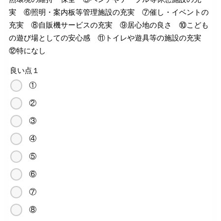
実 ⑥照明・案内板等管理施設の充実 ⑦催し・イベントの
充実 ⑧自販機サービスの充実 ⑨居心地の良さ ⑩こども
の遊び場としての安心感 ⑪トイレや遊具等の施設の充実
⑫特になし
良い点１
①
②
③
④
⑤
⑥
⑦
⑧