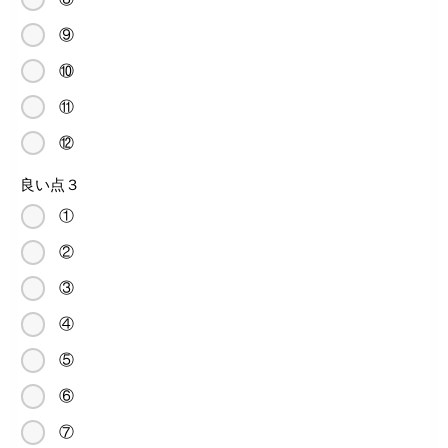
⑨
⑩
⑪
⑫
良い点３
①
②
③
④
⑤
⑥
⑦