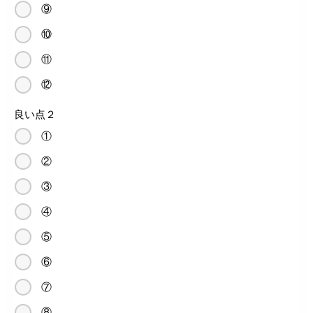
⑨
⑩
⑪
⑫
良い点２
①
②
③
④
⑤
⑥
⑦
⑧