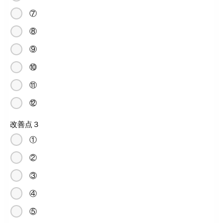
⑦
⑧
⑨
⑩
⑪
⑫
改善点３
①
②
③
④
⑤